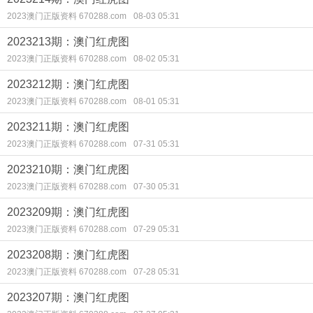
2023澳门正版资料 670288.com
08-03 05:31
2023213期：澳门红虎图
2023澳门正版资料 670288.com
08-02 05:31
2023212期：澳门红虎图
2023澳门正版资料 670288.com
08-01 05:31
2023211期：澳门红虎图
2023澳门正版资料 670288.com
07-31 05:31
2023210期：澳门红虎图
2023澳门正版资料 670288.com
07-30 05:31
2023209期：澳门红虎图
2023澳门正版资料 670288.com
07-29 05:31
2023208期：澳门红虎图
2023澳门正版资料 670288.com
07-28 05:31
2023207期：澳门红虎图