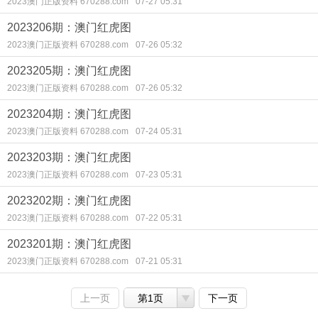
2023澳门正版资料 670288.com
07-27 05:31
2023206期：澳门红虎图
2023澳门正版资料 670288.com
07-26 05:32
2023205期：澳门红虎图
2023澳门正版资料 670288.com
07-26 05:32
2023204期：澳门红虎图
2023澳门正版资料 670288.com
07-24 05:31
2023203期：澳门红虎图
2023澳门正版资料 670288.com
07-23 05:31
2023202期：澳门红虎图
2023澳门正版资料 670288.com
07-22 05:31
2023201期：澳门红虎图
2023澳门正版资料 670288.com
07-21 05:31
上一页
第1页
下一页