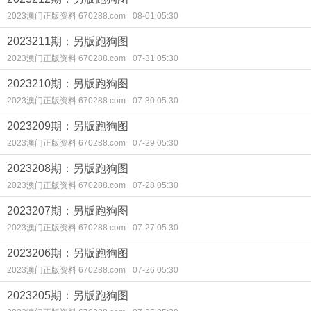
2023澳门正版资料 670288.com
08-01 05:30
2023211期：另版跑狗图
2023澳门正版资料 670288.com
07-31 05:30
2023210期：另版跑狗图
2023澳门正版资料 670288.com
07-30 05:30
2023209期：另版跑狗图
2023澳门正版资料 670288.com
07-29 05:30
2023208期：另版跑狗图
2023澳门正版资料 670288.com
07-28 05:30
2023207期：另版跑狗图
2023澳门正版资料 670288.com
07-27 05:30
2023206期：另版跑狗图
2023澳门正版资料 670288.com
07-26 05:30
2023205期：另版跑狗图